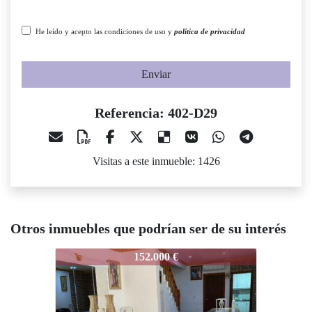
He leído y acepto las condiciones de uso y
política de privacidad
Enviar
Referencia: 402-D29
Visitas a este inmueble: 1426
Otros inmuebles que podrían ser de su interés
402-D29
402-D29
152.000 €
135.000 €