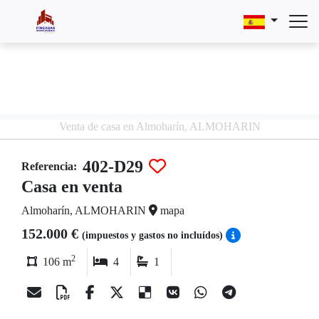
Venta de casa en Almoharín, ALMOHARIN
402-D29
Referencia:
Casa en venta
Almoharín, ALMOHARIN
mapa
152.000 €
(impuestos y gastos no incluídos)
2
106 m
4
1