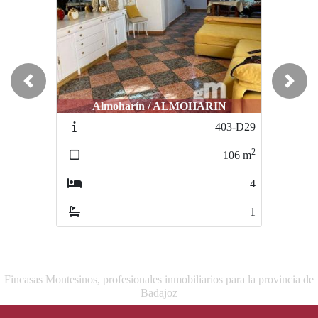
Previous
Next
Almoharín / ALMOHARIN
Escurial / CENTRO
403-D29
431-E
2
106
m
650
m
4
1
Fincasas Montesinos, profesionales inmobiliarios para la provincia de
Badajoz