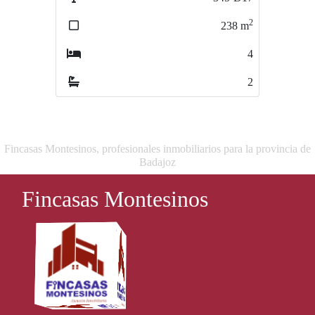
2
2
238
m
240
m
4
4
2
1
Fincasas Montesinos, profesionales inmobiliarios para la provincia de
Badajoz
Fincasas Montesinos