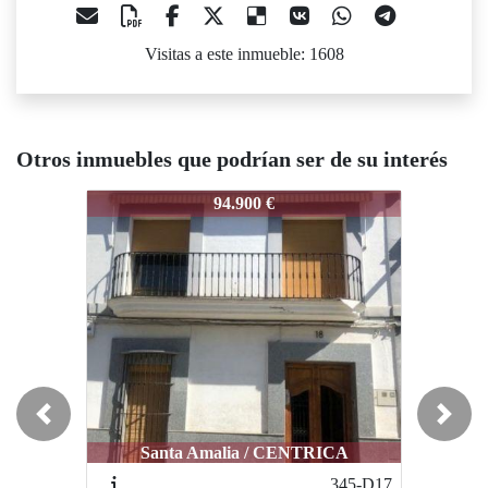
Visitas a este inmueble: 1608
Otros inmuebles que podrían ser de su interés
424-A74
424-A74
42
94.900 €
115.000 €
Previous
Next
Santa Amalia / CENTRICA
Santa Amalia / BUENA ZONA
345-D17
401-D28