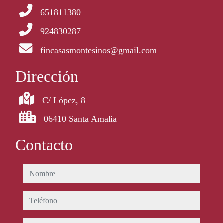
651811380
924830287
fincasasmontesinos@gmail.com
Dirección
C/ López, 8
06410 Santa Amalia
Contacto
nombre
teléfono