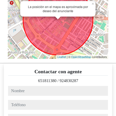
×
La posición en el mapa es aproximada por
deseo del anunciante
Leaflet
| ©
OpenStreetMap
contributors
Contactar con agente
651811380
/
924830287
nombre
teléfono