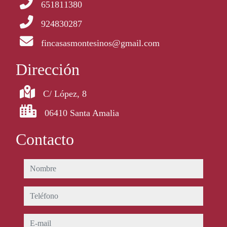
651811380
924830287
fincasasmontesinos@gmail.com
Dirección
C/ López, 8
06410 Santa Amalia
Contacto
nombre
teléfono
e-mail