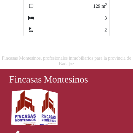
2
2
129
m
134
m
3
2
2
1
Fincasas Montesinos, profesionales inmobiliarios para la provincia de
Badajoz
Fincasas Montesinos