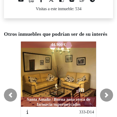
Visitas a este inmueble: 534
Otros inmuebles que podrían ser de su interés
264-B1
264-B1
26
44.900 €
60.000 €
Previous
Next
Santa Amalia / Buena zona cerca de
farmacia supermercados
Medellín / Buena Zona
333-D14
488-H14