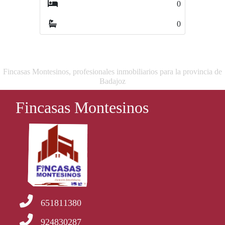
0
0
0
0
Fincasas Montesinos, profesionales inmobiliarios para la provincia de
Badajoz
Fincasas Montesinos
651811380
924830287