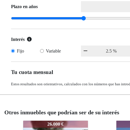
Plazo en años
Interés
Fijo
Variable
Tu cuota mensual
Estos resultados son orientativos, calculados con los números que has intro
Otros inmuebles que podrían ser de su interés
414-A71
414-A71
414-A
414-
74.900 €
74.900 €