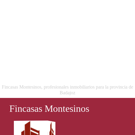
Fincasas Montesinos, profesionales inmobiliarios para la provincia de
Badajoz
Fincasas Montesinos