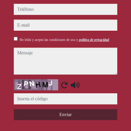
teléfono
e-mail
He leído y acepto las condiciones de uso y
política de privacidad
mensaje
Captcha
Enviar