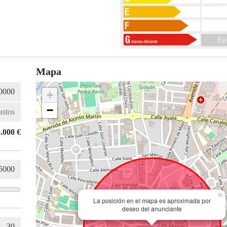
En
Mapa
+
−
.000 €
×
La posición en el mapa es aproximada por
deseo del anunciante