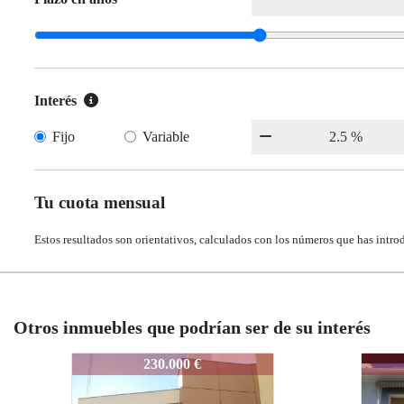
Interés
Fijo
Variable
Tu cuota mensual
Estos resultados son orientativos, calculados con los números que has intro
Otros inmuebles que podrían ser de su interés
366-C45
366-C45
366-C
366-
94.900 €
94.900 €